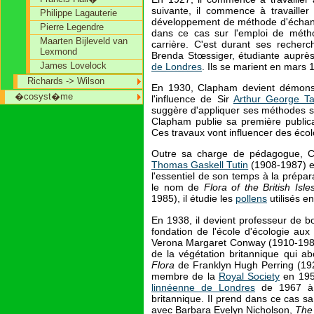
suivante, il commence à travaille
Philippe Lagauterie
développement de méthode d'échantil
Pierre Legendre
dans ce cas sur l'emploi de méthode
Maarten Bijleveld van
carrière. C'est durant ses recherc
Lexmond
Brenda Stœssiger, étudiante auprè
James Lovelock
de Londres
. Ils se marient en mars 
Richards -> Wilson
En 1930, Clapham devient démons
�cosyst�me
l'influence de Sir
Arthur George Ta
suggère d'appliquer ses méthodes stat
Clapham publie sa première publica
Ces travaux vont influencer des éc
Outre sa charge de pédagogue, Cla
Thomas Gaskell Tutin
(1908-1987) e
l'essentiel de son temps à la prépa
le nom de
Flora of the British Isle
1985), il étudie les
pollens
utilisés e
En 1938, il devient professeur de bo
fondation de l'école d'écologie aux
Verona Margaret Conway (1910-1986).
de la végétation britannique qui abo
Flora
de Franklyn Hugh Perring (1927
membre de la
Royal Society
en 195
linnéenne de Londres
de 1967 à 1
britannique. Il prend dans ce cas sa r
avec Barbara Evelyn Nicholson,
The