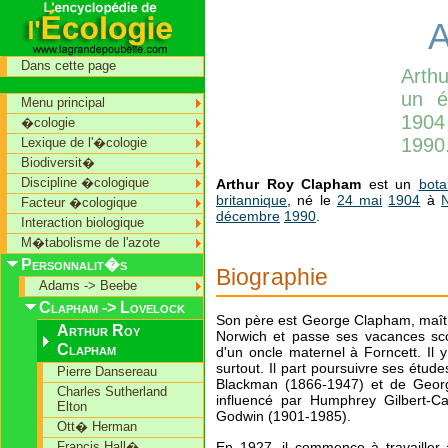
A
Dans cette page
Arth
un é
Menu principal
1904
�cologie
1990
Lexique de l'�cologie
Biodiversit�
Discipline �cologique
Arthur Roy Clapham
est un
bota
britannique
, né le
24 mai
1904
à
Facteur �cologique
décembre
1990
.
Interaction biologique
M�tabolisme de l'azote
Personnalit�s
Biographie
Adams -> Beebe
Clapham -> Lovelock
Son père est George Clapham, maître
Arthur Roy
Norwich et passe ses vacances sco
Clapham
d'un oncle maternel à Forncett. Il 
surtout. Il part poursuivre ses étud
Pierre Dansereau
Blackman (1866-1947) et de George
Charles Sutherland
influencé par Humphrey Gilbert-Car
Elton
Godwin (1901-1985).
Ott� Herman
En 1927, il commence à travailler
Francis Hall�