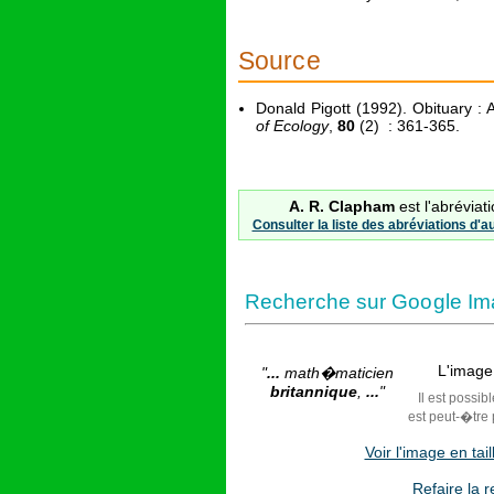
Source
Donald Pigott (1992). Obituary 
of Ecology
,
80
(2) : 361-365.
A. R. Clapham
est l'abréviat
Consulter la liste des abréviations d'a
Recherche sur Google Im
L'image 
"
...
math�maticien
britannique
,
...
"
Il est possib
est peut-�tre 
Voir l'image en ta
Refaire la 