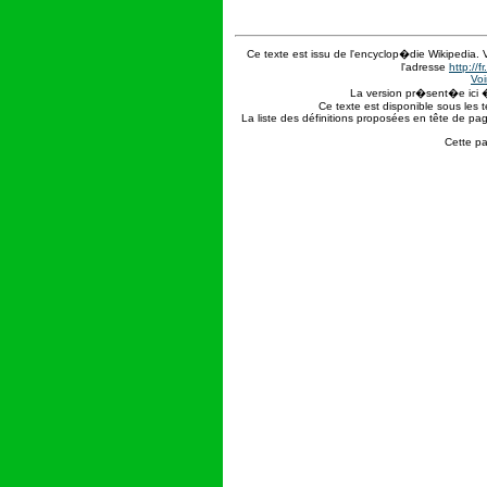
Ce texte est issu de l'encyclop�die Wikipedia.
l'adresse
http://
Voi
La version pr�sent�e ici 
Ce texte est disponible sous les 
La liste des définitions proposées en tête de pa
Cette pa