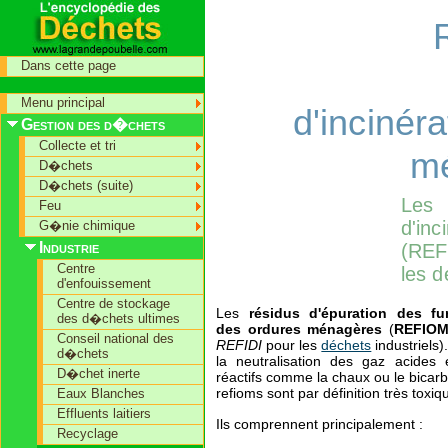
Dans cette page
Menu principal
d'incinér
Gestion des d�chets
Collecte et tri
m
D�chets
D�chets (suite)
Les 
Feu
d'in
G�nie chimique
Industrie
(REF
Centre
les d
d'enfouissement
Centre de stockage
Les
résidus d'épuration des fu
des d�chets ultimes
des ordures ménagères
(
REFIO
Conseil national des
REFIDI
pour les
déchets
industriels).
d�chets
la neutralisation des gaz acides 
D�chet inerte
réactifs comme la chaux ou le bicar
refioms sont par définition très toxiq
Eaux Blanches
Effluents laitiers
Ils comprennent principalement :
Recyclage