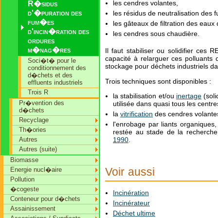
les cendres volantes,
R�sidus
d'�puration des
les résidus de neutralisation des 
fum�es
les gâteaux de filtration des eau
d'incin�ration des
les cendres sous chaudière.
ordures
m�nag�res
Il faut stabiliser ou solidifier ces
capacité à relarguer ces polluants 
Soci�t� pour le
stockage pour déchets industriels d
conditionnement des
d�chets et des
Trois techniques sont disponibles :
effluents industriels
Trois R
la stabilisation et/ou
inertage
(soli
Pr�vention des
utilisée dans quasi tous les cent
d�chets
la
vitrification
des cendres volante
Recyclage
l'enrobage par liants organiques
Th�ories
restée au stade de la recherch
Autres
1990
.
Autres (suite)
Biomasse
Voir aussi
Energie nucl�aire
Pollution
�cogeste
Incinération
Conteneur pour d�chets
Incinérateur
Assainissement
Déchet ultime