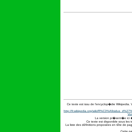
Ce texte est issu de l'encyclop�die Wikipedia.
http://fr.wikipedia.org/wiki/R%C3%A9sidus
Voi
La version pr�sent�e ici 
Ce texte est disponible sous les 
La liste des définitions proposées en tête de pa
Cette pa