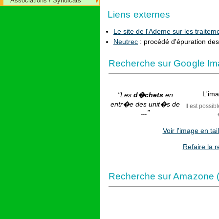
Associations / Syndicats
Liens externes
Le site de l'Ademe sur les traite
Neutrec
: procédé d'épuration des
Recherche sur Google Im
L'ima
"Les
d�chets
en
entr�e des unit�s de
Il est possib
...
"
Voir l'image en ta
Refaire la 
Recherche sur Amazone (l